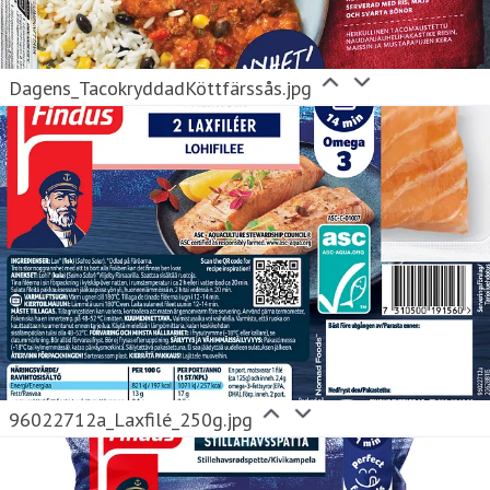
Dagens_TacokryddadKöttfärssås.jpg
96022712a_Laxfilé_250g.jpg