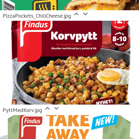
PizzaPockets_ChiliCheese.jpg
PyttMedKorv.jpg