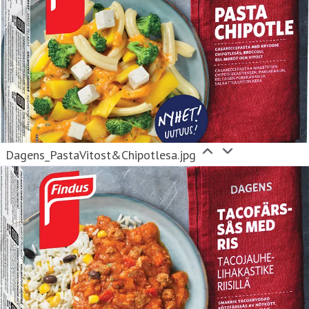
Dagens_PastaVitost&Chipotlesa.jpg