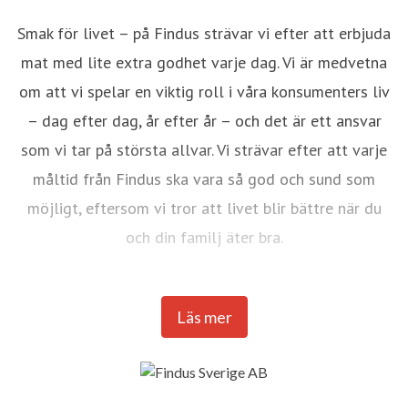
Smak för livet – på Findus strävar vi efter att erbjuda
mat med lite extra godhet varje dag. Vi är medvetna
om att vi spelar en viktig roll i våra konsumenters liv
– dag efter dag, år efter år – och det är ett ansvar
som vi tar på största allvar. Vi strävar efter att varje
måltid från Findus ska vara så god och sund som
möjligt, eftersom vi tror att livet blir bättre när du
och din familj äter bra.
Findus är marknadsledande i Norden inom frysta
Läs mer
grönsaker, fisk och lagade rätter. Smak och kvalitet
samt hälsa och hållbarhet är sedan starten på 1940-
talet nyckelord för verksamheten. Vårt engagemang