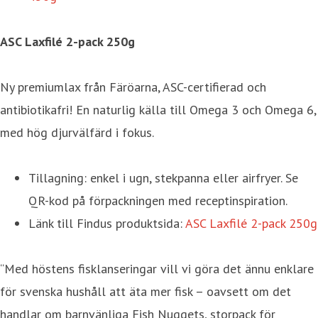
ASC Laxfilé 2-pack 250g
Ny premiumlax från Färöarna, ASC-certifierad och
antibiotikafri! En naturlig källa till Omega 3 och Omega 6,
med hög djurvälfärd i fokus.
Tillagning: enkel i ugn, stekpanna eller airfryer. Se
QR-kod på förpackningen med receptinspiration.
Länk till Findus produktsida:
ASC Laxfilé 2-pack 250g
“Med höstens fisklanseringar vill vi göra det ännu enklare
för svenska hushåll att äta mer fisk – oavsett om det
handlar om barnvänliga Fish Nuggets, storpack för