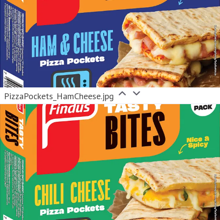
PizzaPockets_HamCheese.jpg