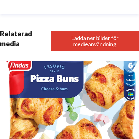
bygger på att vi vill hjälpa alla som lagar mat att
göra livet enklare och bättre i flera avseenden.
Oavsett om du lagar mat till dig själv, vänner eller
familj, eller om du i din yrkesroll lagar mat till
Relaterad
Ladda ner bilder för
skolbarn, restaurangbesökare eller äldre, så vill
media
medieanvändning
Findus bidra med naturlig, näringsrik och hållbar mat,
varje dag.
Findus ingår i den internationella
livsmedelskoncernen Nomad Foods Europe (NFE),
som är Europas ledande livsmedelsbolag inom fryst
mat och sysselsätter 8000 medarbetare i 22 länder.
Bolaget äger ikoniska varumärken som Findus, Birds
Eye, Iglo, la Cocinera, Lutosa, Goodfella’s och Aunt