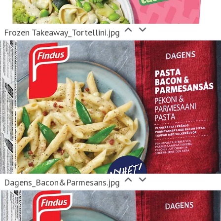
Frozen Takeaway_Tortellini.jpg
Dagens_Bacon&Parmesans.jpg