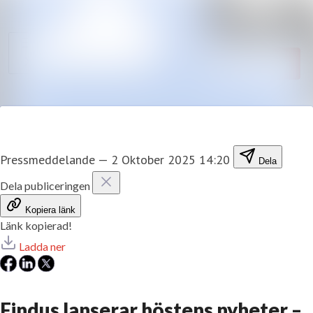
Sök i nyhetsr
Nyhetsarkiv
Mediearkiv
Följ
Följer
Kontakt
Pressmeddelande
—
2 Oktober 2025 14:20
Dela
Dela publiceringen
Kopiera länk
Länk kopierad!
Ladda ner
Findus lanserar höstens nyheter –