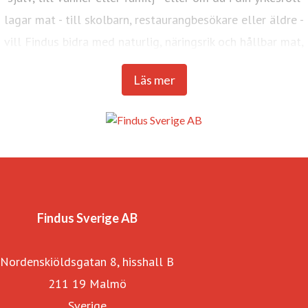
lagar mat - till skolbarn, restaurangbesökare eller äldre -
vill Findus bidra med naturlig, näringsrik och hållbar mat,
varje dag.
Läs mer
Findus Sverige, med huvudkontor i Malmö, ingår i Nomad
Foods Europe (NFE), Västeuropas största livsmedelsbolag
inom kategorin fryst mat. Koncernen omsätter 2,3 mrd
kronor och sysselsätter 180 medarbetare i Sverige.
Bolaget har 4 800 medarbetare i 17 länder samt 13 egna
fabriker i Europa. Nomad Foods Europe marknadsför
Findus Sverige AB
produkter under varumärkena Findus, Birds Eye, Iglo, la
Nordenskiöldsgatan 8, hisshall B
Cocinera, Lutosa, Goodfella’s och Aunt Bessie’s.
211 19 Malmö
Sverige