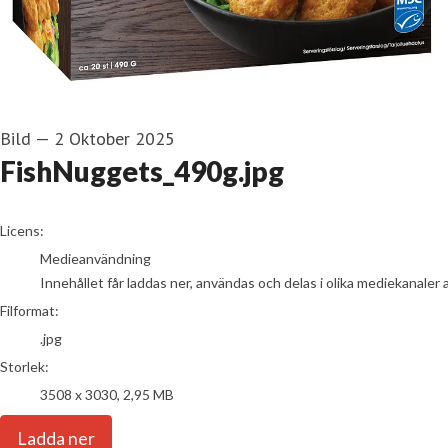
Bild
—
2 Oktober 2025
FishNuggets_490g.jpg
go to media item
Licens:
Medieanvändning
Innehållet får laddas ner, användas och delas i olika mediekanaler 
Filformat:
.jpg
Storlek:
3508 x 3030, 2,95 MB
Ladda ner