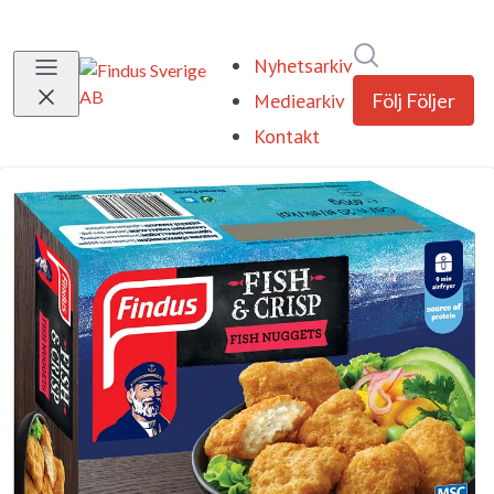
Sök i nyhetsr
Nyhetsarkiv
Mediearkiv
Följ
Följer
Kontakt