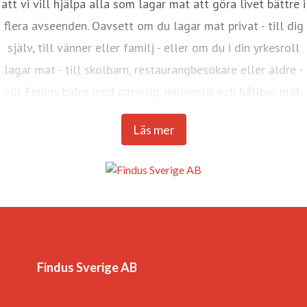
att vi vill hjälpa alla som lagar mat att göra livet bättre i
flera avseenden. Oavsett om du lagar mat privat - till dig
själv, till vänner eller familj - eller om du i din yrkesroll
lagar mat - till skolbarn, restaurangbesökare eller äldre -
vill Findus bidra med naturlig, näringsrik och hållbar mat,
varje dag.
Läs mer
Findus Sverige, med huvudkontor i Malmö, ingår i Nomad
Foods Europe (NFE), Västeuropas största livsmedelsbolag
inom kategorin fryst mat. Koncernen omsätter 2,3 mrd
kronor och sysselsätter 180 medarbetare i Sverige.
Bolaget har 4 800 medarbetare i 17 länder samt 13 egna
fabriker i Europa. Nomad Foods Europe marknadsför
Findus Sverige AB
produkter under varumärkena Findus, Birds Eye, Iglo, la