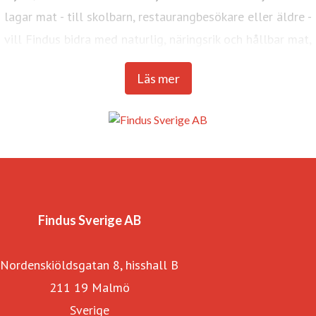
lagar mat - till skolbarn, restaurangbesökare eller äldre -
vill Findus bidra med naturlig, näringsrik och hållbar mat,
varje dag.
Läs mer
Findus Sverige, med huvudkontor i Malmö, ingår i Nomad
Foods Europe (NFE), Västeuropas största livsmedelsbolag
inom kategorin fryst mat. Koncernen omsätter 2,3 mrd
kronor och sysselsätter 180 medarbetare i Sverige.
Bolaget har 4 800 medarbetare i 17 länder samt 13 egna
fabriker i Europa. Nomad Foods Europe marknadsför
Findus Sverige AB
produkter under varumärkena Findus, Birds Eye, Iglo, la
Nordenskiöldsgatan 8, hisshall B
Cocinera, Lutosa, Goodfella’s och Aunt Bessie’s.
211 19 Malmö
Sverige