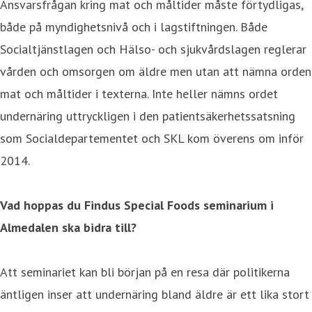
Ansvarsfrågan kring mat och måltider måste förtydligas,
både på myndighetsnivå och i lagstiftningen. Både
Socialtjänstlagen och Hälso- och sjukvårdslagen reglerar
vården och omsorgen om äldre men utan att nämna orden
mat och måltider i texterna. Inte heller nämns ordet
undernäring uttryckligen i den patientsäkerhetssatsning
som Socialdepartementet och SKL kom överens om inför
2014.
Vad hoppas du Findus Special Foods seminarium i
Almedalen ska bidra till?
Att seminariet kan bli början på en resa där politikerna
äntligen inser att undernäring bland äldre är ett lika stort