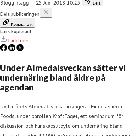
Blogginlägg
—
25 Juni 2018 10:25
Dela
Dela publiceringen
Kopiera länk
Länk kopierad!
Ladda ner
Under Almedalsveckan sätter vi
undernäring bland äldre på
agendan
Under årets Almedalsvecka arrangerar Findus Special
Foods, under parollen KraftTaget, ett seminarium för
diskussion och kunskapsutbyte om undernäring bland
äldre. Idag lider 40 000 av Sveriges äldre av undernäring