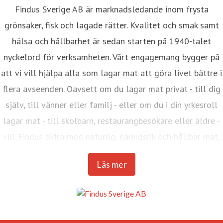
Findus Sverige AB är marknadsledande inom frysta
grönsaker, fisk och lagade rätter. Kvalitet och smak samt
hälsa och hållbarhet är sedan starten på 1940-talet
nyckelord för verksamheten. Vårt engagemang bygger på
att vi vill hjälpa alla som lagar mat att göra livet bättre i
flera avseenden. Oavsett om du lagar mat privat - till dig
själv, till vänner eller familj - eller om du i din yrkesroll
lagar mat - till skolbarn, restaurangbesökare eller äldre -
vill Findus bidra med naturlig, näringsrik och hållbar mat,
varje dag.
Läs mer
Findus Sverige, med huvudkontor i Malmö, ingår i Nomad
Foods Europe (NFE), Västeuropas största livsmedelsbolag
inom kategorin fryst mat. Koncernen omsätter 2,3 mrd