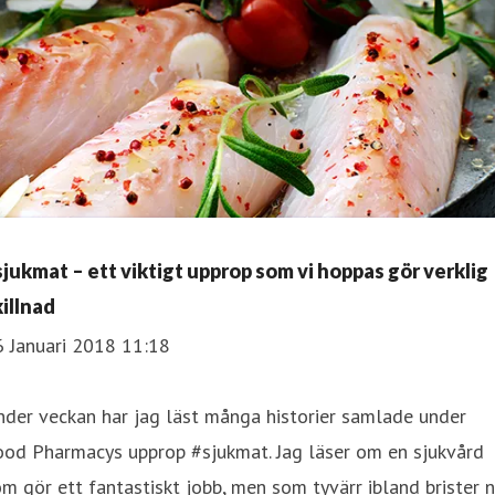
sjukmat – ett viktigt upprop som vi hoppas gör verklig
killnad
6 Januari 2018 11:18
der veckan har jag läst många historier samlade under
ood Pharmacys upprop #sjukmat. Jag läser om en sjukvård
m gör ett fantastiskt jobb, men som tyvärr ibland brister n