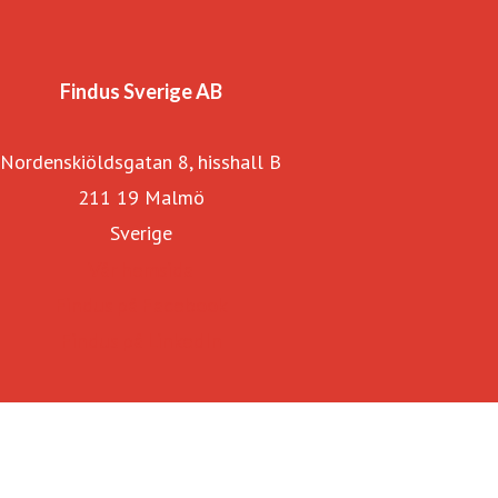
kronor och sysselsätter 180 medarbetare i Sverige.
Bolaget har 4 800 medarbetare i 17 länder samt 13 egna
fabriker i Europa. Nomad Foods Europe marknadsför
Findus Sverige AB
produkter under varumärkena Findus, Birds Eye, Iglo, la
Nordenskiöldsgatan 8, hisshall B
Cocinera, Lutosa, Goodfella’s och Aunt Bessie’s.
211 19 Malmö
Sverige
Vår hemsida
Findus på Facebook
Findus på LinkedIn