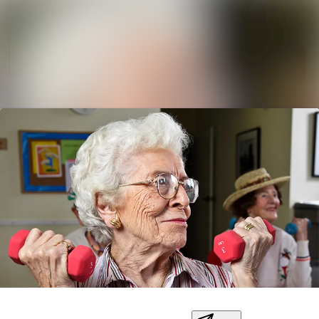
Sök i nyhetsr
Nyhetsarkiv
Mediearkiv
Följ
Följer
Kontakt