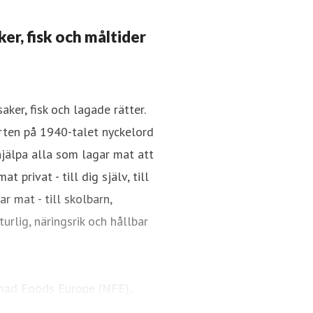
er, fisk och måltider
ker, fisk och lagade rätter.
rten på 1940-talet nyckelord
hjälpa alla som lagar mat att
 privat - till dig själv, till
ar mat - till skolbarn,
urlig, näringsrik och hållbar
omad Foods Europe (NFE),
 mat. Koncernen omsätter 2,3