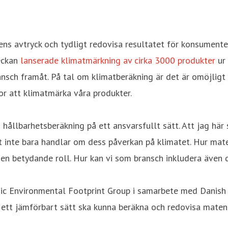
ens avtryck och tydligt redovisa resultatet för konsumente
veckan
lanserade klimatmärkning av cirka 3000 produkter
ur 
ransch framåt. På tal om klimatberäkning är det är omöjlig
r att klimatmärka våra produkter.
ållbarhetsberäkning på ett ansvarsfullt sätt. Att jag här s
kt inte bara handlar om dess påverkan på klimatet. Hur ma
n betydande roll. Hur kan vi som bransch inkludera även 
dic Environmental Footprint Group i samarbete med Danish 
 ett jämförbart sätt ska kunna beräkna och redovisa maten