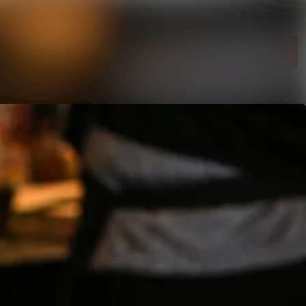
Sök i nyhetsrumm
Följ
Följer