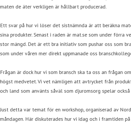
maten de äter verkligen är hållbart producerad.
Ett svar på hur vi löser det sistnämnda är att beräkna mat
sina produkter. Senast i raden är mat.se som under förra 
stor mängd. Det är ett bra initiativ som pushar oss som b
som under våren mer direkt uppmanade oss branschkollego
Frågan är dock hur vi som bransch ska ta oss an frågan om h
högst medvetet. Vi vet nämligen att avtrycket från produ
och land som använts såväl som djuromsorg spelar också e
Just detta var temat för en workshop, organiserad av Nor
måndagen. Här diskuterades hur vi idag och i framtiden på