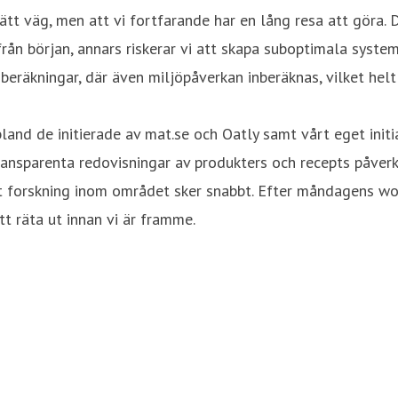
 rätt väg, men att vi fortfarande har en lång resa att göra.
ån början, annars riskerar vi att skapa suboptimala system
eräkningar, där även miljöpåverkan inberäknas, vilket helt 
land de initierade av mat.se och Oatly samt vårt eget initi
transparenta redovisningar av produkters och recepts påverk
t forskning inom området sker snabbt. Efter måndagens work
t räta ut innan vi är framme.