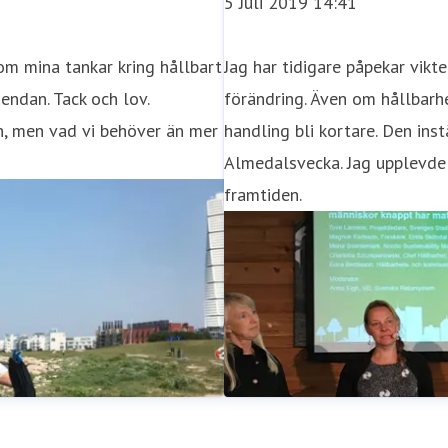
5 Juli 2019 14:41
m mina tankar kring hållbart
Jag har tidigare påpekar vikt
gendan. Tack och lov.
förändring. Även om hållbarh
, men vad vi behöver än mer
handling bli kortare. Den in
Almedalsvecka. Jag upplevde 
framtiden.