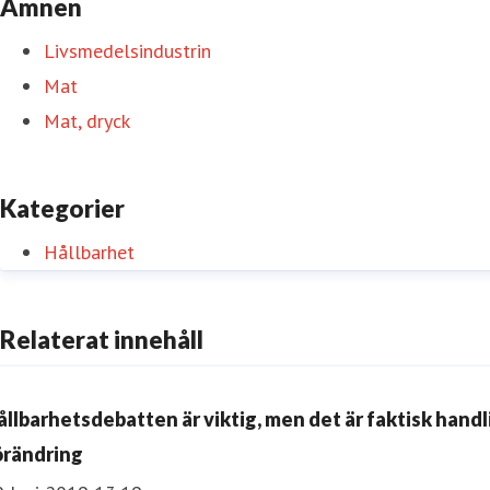
Ämnen
Livsmedelsindustrin
Mat
Mat, dryck
Kategorier
Hållbarhet
Relaterat innehåll
ållbarhetsdebatten är viktig, men det är faktisk handli
örändring