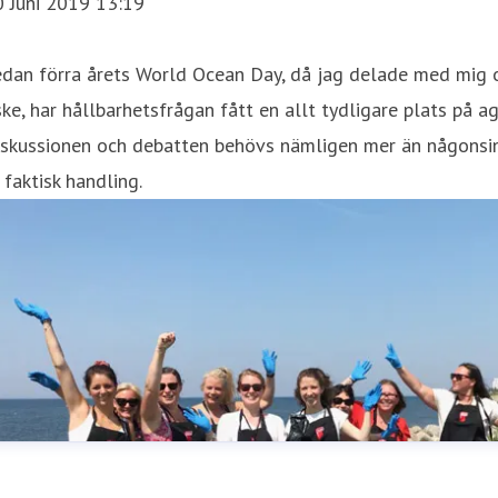
0 Juni 2019 13:19
dan förra årets World Ocean Day, då jag delade med mig o
ske, har hållbarhetsfrågan fått en allt tydligare plats på a
iskussionen och debatten behövs nämligen mer än någonsin
 faktisk handling.